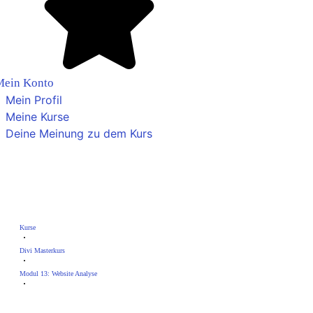
Mein Konto
Mein Profil
Meine Kurse
Deine Meinung zu dem Kurs
Lektion 3: Trackboxx-Analyse ohne
Cookies
Kurse
Divi Masterkurs
Modul 13: Website Analyse
Lektion 3: Trackboxx-Analyse ohne Cookies