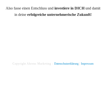
Also fasse einen Entschluss und
investiere in DICH
und damit
in deine
erfolgreiche unternehmerische Zukunft!
Copyright
Ahrens Marketing
-
Datenschutzerklärung
|
Impressum
Dialog
Sitzung abgelaufen
schließen
Bitte melde dich erneut an.
Die Anmeldeseite wird sich in einem neuen
Tab öffnen. Nach dem Anmelden kannst du den Tab schließen und zu
dieser Seite zurückkehren.