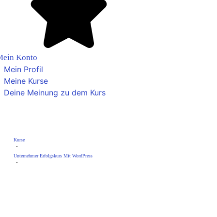
Mein Konto
Mein Profil
Meine Kurse
Deine Meinung zu dem Kurs
Modul 1 – Grundlagen
Kurse
Unternehmer Erfolgskurs Mit WordPress
Modul 1 – Grundlagen