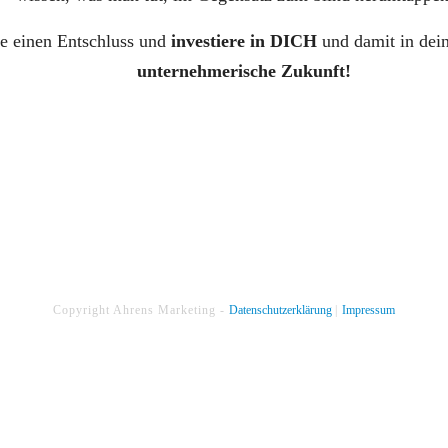
se einen Entschluss und
investiere in DICH
und damit in dei
unternehmerische Zukunft!
Copyright
Ahrens Marketing
-
Datenschutzerklärung
|
Impressum
 Tab öffnen. Nach dem Anmelden kannst du den Tab schließen und zu d