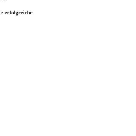
ne
erfolgreiche
ieser Seite zurückkehren.