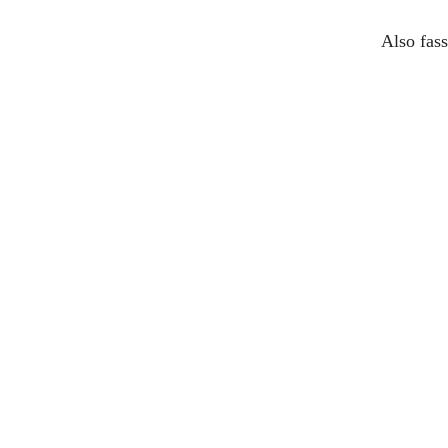
Also fas
Dialog
schließen
Sitzung abgelaufen
Bitte melde dich erneut an.
Die Anmeldeseite wird sich in einem neuen