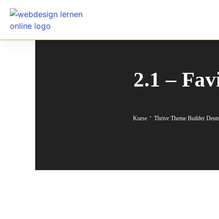
2.1 – Fav
Kurse
Thrive Theme Builder Deut