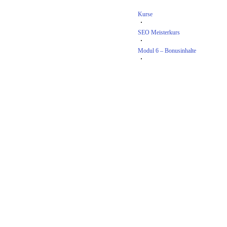
Kurse
SEO Meisterkurs
Modul 6 – Bonusinhalte
Lektion 2 – Google Sterne bekomme