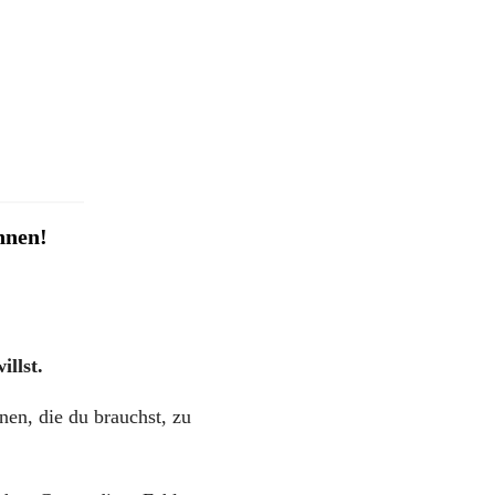
nnen!
llst.
nen, die du brauchst, zu