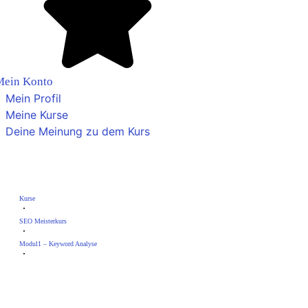
Mein Konto
Mein Profil
Meine Kurse
Deine Meinung zu dem Kurs
Lektion 7 – Off-Page-Optimierung
Kurse
SEO Meisterkurs
Modul1 – Keyword Analyse
Lektion 7 – Off-Page-Optimierung